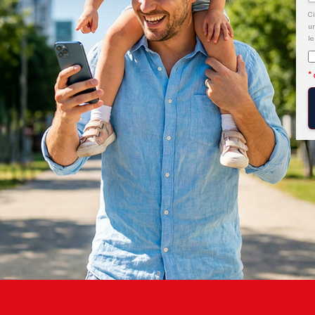
Ci
un
le
*