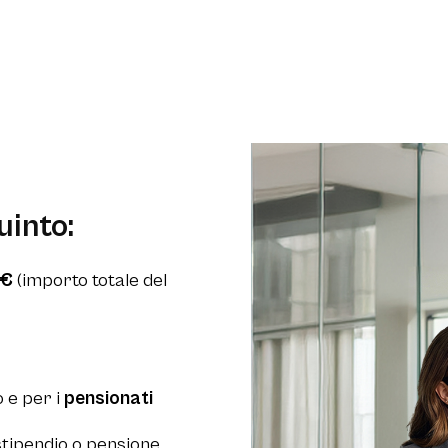
uinto:
0€
(importo totale del
 e per i
pensionati
stipendio o pensione