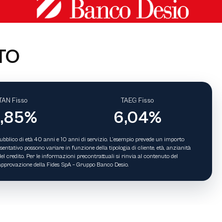
TO
TAN Fisso
TAEG Fisso
,85%
6,04%
ubblico di età 40 anni e 10 anni di servizio. L’esempio prevede un importo
ntativo possono variare in funzione della tipologia di cliente, età, anzianità
el credito. Per le informazioni precontrattuali si rinvia al contenuto del
ad approvazione della Fides SpA – Gruppo Banco Desio.