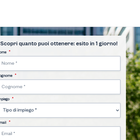
Scopri quanto puoi ottenere: esito in 1 giorno!
*
ome
*
ognome
*
mpiego
*
mail