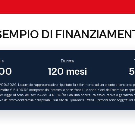
SEMPIO DI FINANZIAMEN
le
Durata
,00
120 mesi
5
30/09/2026. L’esempio rappresentativo riportato fa riferimento ad un cliente dipendente p
dito € 6.499,92 composto da interessi e oneri fiscali. Le condizioni dell’esempio rapprese
 per legge, ai sensi dell’art. 54 del DPR 180/50, da una copertura assicurativa a garanzia d
del testo contrattuale disponibili sul sito di Dynamica Retail. I prestiti sono soggetti 