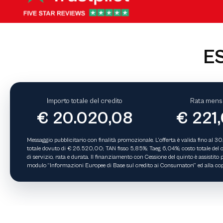
E
Importo totale del credito
Rata mensi
€ 20.020,08
€ 221
Messaggio pubblicitario con finalità promozionale. L’offerta è valida fino al 
totale dovuto di € 26.520,00; TAN fisso 5,85%; Taeg 6,04%; costo totale del cre
di servizio, rata e durata. Il finanziamento con Cessione del quinto è assistito
modulo “Informazioni Europee di Base sul credito ai Consumatori” ed alla copia 