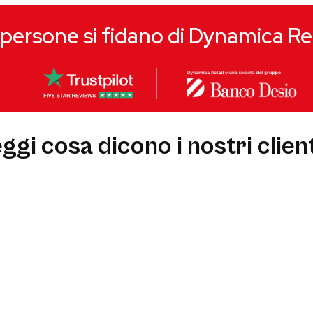
persone si fidano di Dynamica Re
eggi cosa dicono i nostri client