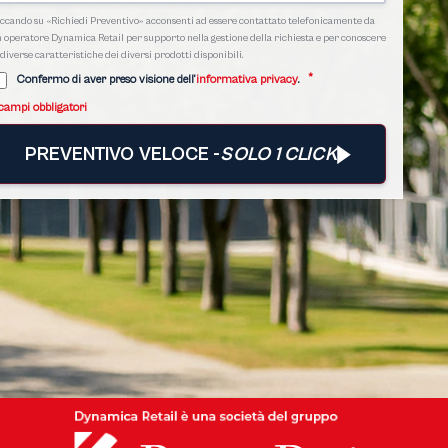
ccando su «Richiedi Preventivo» acconsenti ad essere contattato telefonicamente da
 operatore Dynamica Retail per supporto nella gestione della richiesta e per conoscere
 diverse caratteristiche dei diversi prodotti disponibili.
*
Confermo di aver preso visione dell’
informativa privacy
.
campi obbligatori
PREVENTIVO VELOCE -
SOLO 1 CLICK