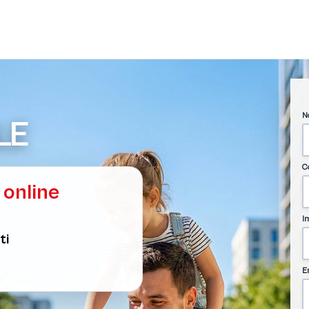
N
LE
C
 online
I
ti
E