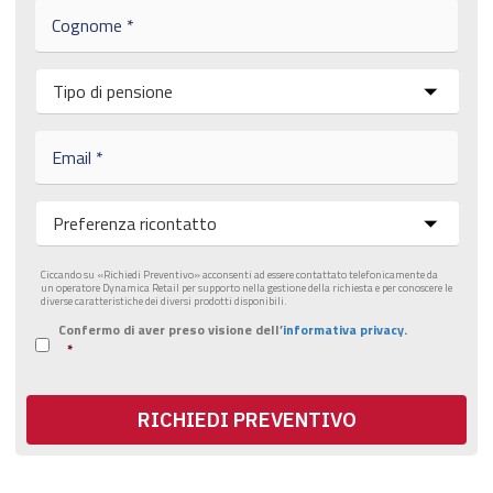
C
*
o
g
n
T
o
i
m
p
e
o
E
*
d
m
i
a
p
i
P
e
l
r
n
*
e
s
f
i
Ciccando su «Richiedi Preventivo» acconsenti ad essere contattato telefonicamente da
e
un operatore Dynamica Retail per supporto nella gestione della richiesta e per conoscere le
o
diverse caratteristiche dei diversi prodotti disponibili.
r
n
e
Confermo di aver preso visione dell’
informativa privacy
.
I
e
n
*
n
*
z
f
a
o
r
r
RICHIEDI PREVENTIVO
i
m
c
a
o
t
n