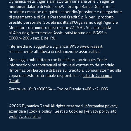
Dynamica Retail Agenzia in attività finanziaria Srl è un agente
monomandatario di Fides S.p.A. - Gruppo Banco Desio per il
prodotto cessione del quinto stipendio/pensione e delegazione
di pagamento e di Sella Personal Credit S.p.A. per il prodotto
prestito personale. Società iscritta all’Organismo degli Agenti e
Mediatori con numero di iscrizione A11991. Società Iscritta
all’Albo degli Intermediari Assicurativi tenuto dall’IVASS n.
E000742065 sez. E del RUI.
Intermediario soggetto a vigilanza IVASS
www.ivass.it
relativamente all’attività di distribuzione assicurativa.
Messaggio pubblicitario con finalità promozionale. Per le
informazioni precontrattuali si rinvia al contenuto del modulo
"Informazioni Europee di base sul credito ai Consumatori" ed alla
copia del testo contrattuale disponibile sul
sito di Dynamica
Retail.
Partita iva 10537880964 – Codice Fiscale 14865721006
©2026 Dynamica Retail All rights reserved.
Informativa privacy
aziendale
|
Cookie policy
|
Gestisci Cookies
|
Privacy policy sito
web
|
Accessibilità