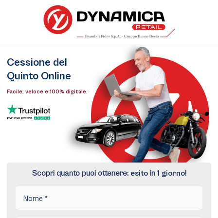
Cessione del
Quinto Online
Facile, veloce e 100% digitale.
Scopri quanto puoi ottenere:
esito
in
1
giorno
!
N
o
m
e