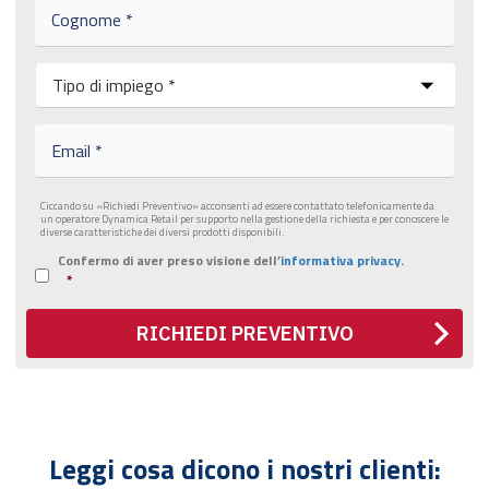
C
*
o
g
n
I
o
m
m
p
e
i
E
*
e
m
g
a
o
i
Ciccando su «Richiedi Preventivo» acconsenti ad essere contattato telefonicamente da
*
l
un operatore Dynamica Retail per supporto nella gestione della richiesta e per conoscere le
*
diverse caratteristiche dei diversi prodotti disponibili.
Confermo di aver preso visione dell’
informativa privacy
.
I
*
n
f
o
RICHIEDI PREVENTIVO
r
m
a
t
i
v
Leggi cosa dicono i nostri clienti:
a
p