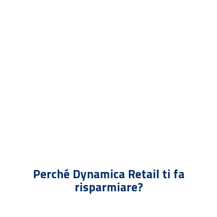
r
i
v
a
c
y
*
Perché Dynamica Retail ti fa
risparmiare?