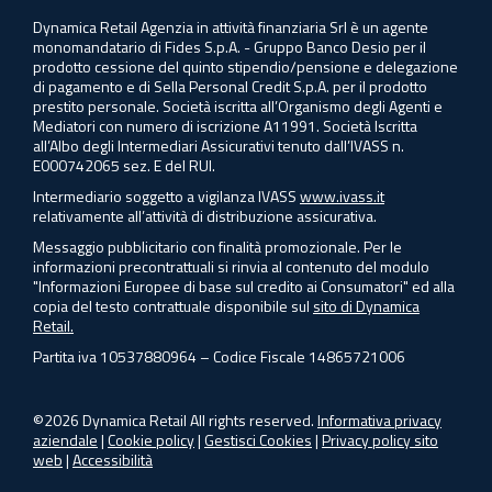
Dynamica Retail Agenzia in attività finanziaria Srl è un agente
monomandatario di Fides S.p.A. - Gruppo Banco Desio per il
prodotto cessione del quinto stipendio/pensione e delegazione
di pagamento e di Sella Personal Credit S.p.A. per il prodotto
prestito personale. Società iscritta all’Organismo degli Agenti e
Mediatori con numero di iscrizione A11991. Società Iscritta
all’Albo degli Intermediari Assicurativi tenuto dall’IVASS n.
E000742065 sez. E del RUI.
Intermediario soggetto a vigilanza IVASS
www.ivass.it
relativamente all’attività di distribuzione assicurativa.
Messaggio pubblicitario con finalità promozionale. Per le
informazioni precontrattuali si rinvia al contenuto del modulo
"Informazioni Europee di base sul credito ai Consumatori" ed alla
copia del testo contrattuale disponibile sul
sito di Dynamica
Retail.
Partita iva 10537880964 – Codice Fiscale 14865721006
©2026 Dynamica Retail All rights reserved.
Informativa privacy
aziendale
|
Cookie policy
|
Gestisci Cookies
|
Privacy policy sito
web
|
Accessibilità