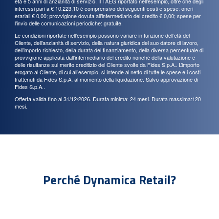
età e 5 anni di anzianità di servizio. Il TAEG riportato nell’esempio, oltre che degli
interessi pari a € 10.223,10 è comprensivo dei seguenti costi e spese: oneri
erariali € 0,00; provvigione dovuta all’intermediario del credito € 0,00; spese per
l’invio delle comunicazioni periodiche: gratuite.
Le condizioni riportate nell’esempio possono variare in funzione dell’età del
Cliente, dell’anzianità di servizio, della natura giuridica del suo datore di lavoro,
dell’importo richiesto, della durata del finanziamento, della diversa percentuale di
provvigione applicata dall’intermediario del credito nonché della valutazione e
delle risultanze sul merito creditizio del Cliente svolte da Fides S.p.A.. L’importo
erogato al Cliente, di cui all’esempio, si intende al netto di tutte le spese e i costi
trattenuti da Fides S.p.A. al momento della liquidazione. Salvo approvazione di
Fides S.p.A..
Offerta valida fino al 31/12/2026. Durata minima: 24 mesi. Durata massima:120
mesi.
Perché Dynamica Retail?