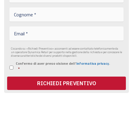
m
e
C
*
o
g
n
E
o
m
m
a
e
i
*
Ciccando su «Richiedi Preventivo» acconsenti ad essere contattato telefonicamente da
l
un operatore Dynamica Retail per supporto nella gestione della richiesta e per conoscere le
*
diverse caratteristiche dei diversi prodotti disponibili.
Confermo di aver preso visione dell’
informativa privacy
.
I
*
n
f
o
RICHIEDI PREVENTIVO
r
m
a
t
i
v
a
p
r