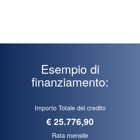
i
v
a
c
y
*
Esempio di
finanziamento:
Importo Totale del credito
€ 25.776,90
Rata mensile