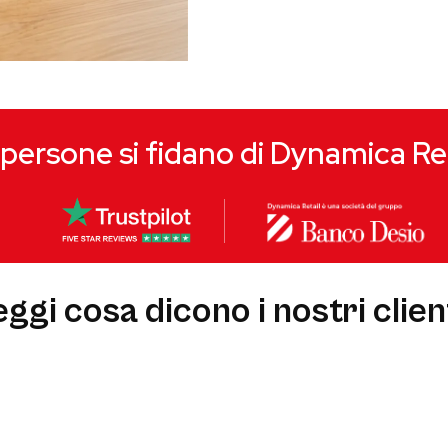
persone si fidano di Dynamica Re
eggi cosa dicono i nostri client