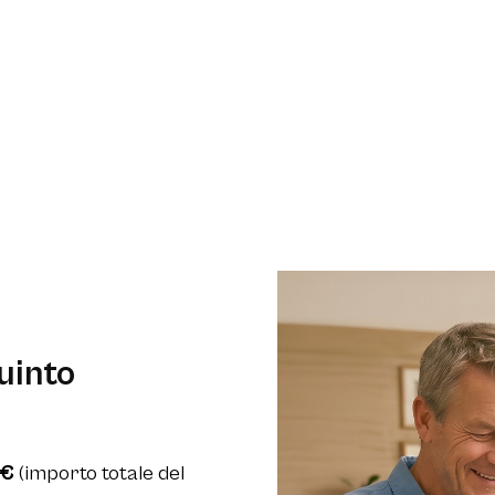
uinto
0€
(importo totale del