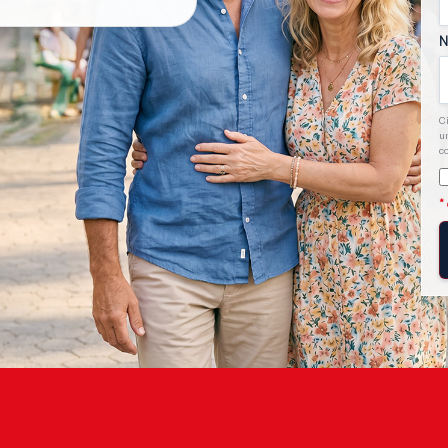
N
C
un
co
*