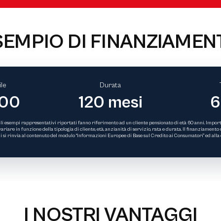
SEMPIO DI FINANZIAMEN
le
Durata
,00
120 mesi
6
li esempi rappresentativi riportati fanno riferimento ad un cliente pensionato di età 60 anni. Importo 
iare in funzione della tipologia di cliente, età, anzianità di servizio, rata e durata. Il finanziamento c
si rinvia al contenuto del modulo “Informazioni Europee di Base sul Credito ai Consumatori” ed alla cop
I NOSTRI VANTAGGI