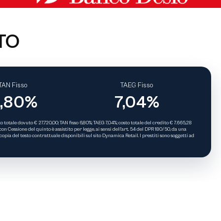
TO
TAN Fisso
TAEG Fisso
,80%
7,04%
totale dovuto € 27.720,00; TAN fisso 6,80%; TAEG 7,04%; costo totale del credito € 7.665,28
on Cessione del quinto è assistito per legge, ai sensi dell’art. 54 del DPR 180/50, da una
ia del testo contrattuale disponibili sul sito Dynamica Retail. I prestiti sono soggetti ad