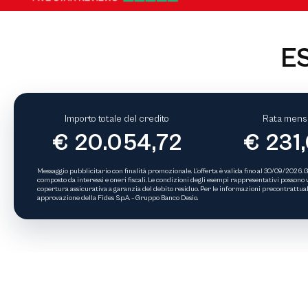
E
Importo totale del credito
Rata mensi
€ 20.054,72
€ 231
Messaggio pubblicitario con finalità promozionale. L’offerta è valida fino al 30/09/2026. G
composto da interessi e oneri fiscali. Le condizioni degli esempi rappresentativi possono var
copertura assicurativa a garanzia del debito residuo. Per le informazioni precontrattuali 
approvazione della Fides S.p.A. – Gruppo Banco Desio.