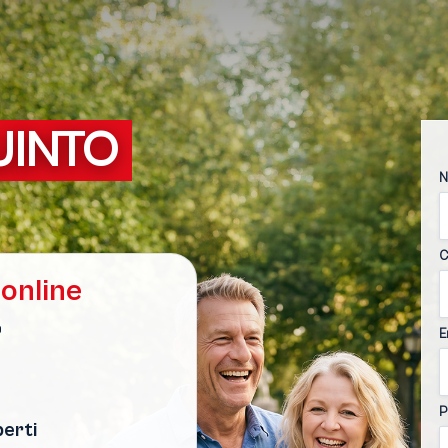
UINTO
N
C
online
o
E
P
perti