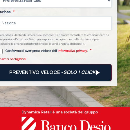
azione
*
iccando su «Richiedi Preventivo» acconsenti ad essere contattato telefonicamente da
 operatore Dynamica Retail per supporto nella gestione della richiesta e per
noscere le diverse caratteristiche dei diversi prodotti disponibili.
*
Confermo di aver preso visione dell’
informativa privacy
.
campi obbligatori
PREVENTIVO VELOCE -
SOLO 1 CLICK