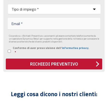
n
I
o
m
m
p
e
i
E
*
e
m
g
a
o
i
Ciccando su «Richiedi Preventivo» acconsenti ad essere contattato telefonicamente da
*
l
un operatore Dynamica Retail per supporto nella gestione della richiesta e per conoscere le
*
diverse caratteristiche dei diversi prodotti disponibili.
Confermo di aver preso visione dell’
informativa privacy
.
I
*
n
f
o
RICHIEDI PREVENTIVO
r
m
a
t
i
v
Leggi cosa dicono i nostri clienti:
a
p
r
i