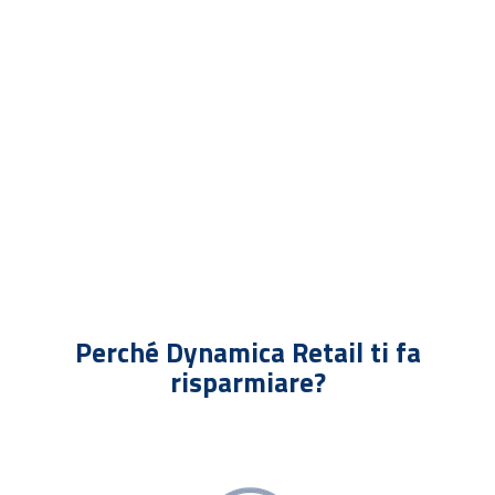
v
a
c
y
*
Perché Dynamica Retail ti fa
risparmiare?