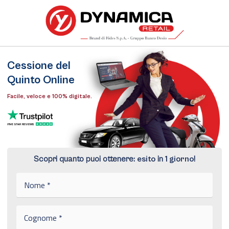
Cessione del
Quinto Online
Facile, veloce e 100% digitale.
Scopri quanto puoi ottenere:
esito
in
1 giorno
!
N
o
m
e
C
*
o
g