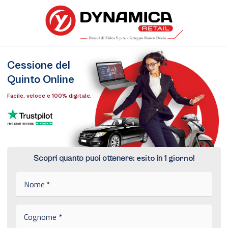
Cessione del
Quinto Online
Facile, veloce e 100% digitale.
Scopri quanto puoi ottenere:
esito
in
1 giorno
!
N
o
m
e
C
*
o
g