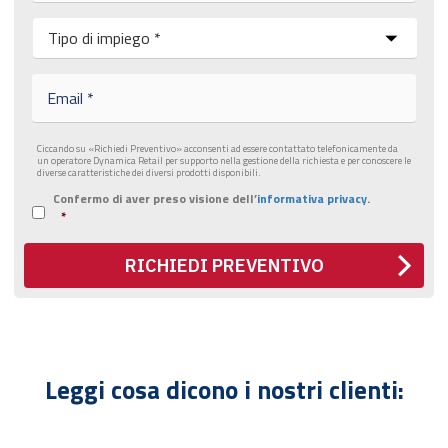
n
I
o
m
m
p
e
i
E
*
e
m
g
a
o
i
Ciccando su «Richiedi Preventivo» acconsenti ad essere contattato telefonicamente da
*
l
un operatore Dynamica Retail per supporto nella gestione della richiesta e per conoscere le
*
diverse caratteristiche dei diversi prodotti disponibili.
Confermo di aver preso visione dell’
informativa privacy
.
I
*
n
f
o
RICHIEDI PREVENTIVO
r
m
a
t
i
v
Leggi cosa dicono i nostri clienti:
a
p
r
i