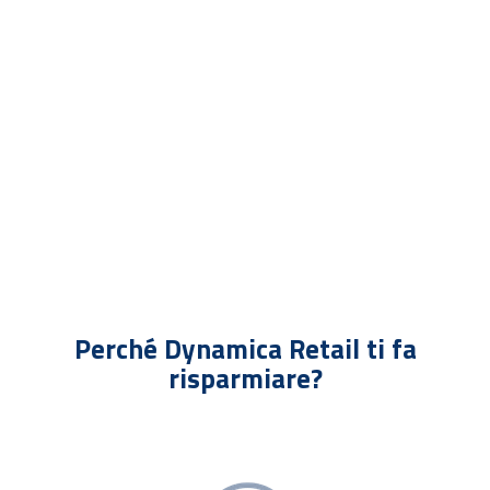
v
a
c
y
*
Perché Dynamica Retail ti fa
risparmiare?