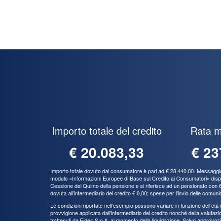
Importo totale del credito
Rata m
€ 20.083,33
€ 23
Importo totale dovuto dal consumatore è pari ad € 28.440,00. Messaggio p
modulo «Informazioni Europee di Base sul Credito ai Consumatori» disponib
Cessione del Quinto della pensione e si riferisce ad un pensionato con 65
dovuta all’intermediario del credito € 0,00; spese per l’invio delle comuni
Le condizioni riportate nell’esempio possono variare in funzione dell’età de
provvigione applicata dall’intermediario del credito nonché della valutazion
trattenuti da Fides S.p.A. al momento della liquidazione. Salvo approvazi