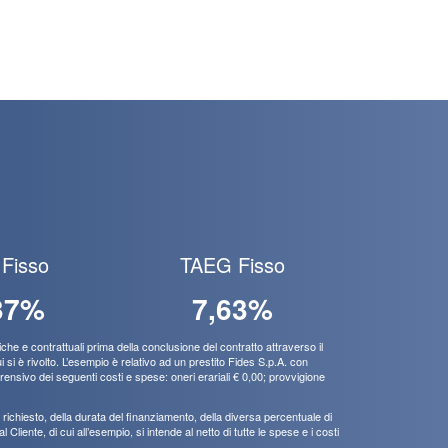
Fisso
TAEG Fisso
37%
7,63%
e e contrattuali prima della conclusione del contratto attraverso il
si è rivolto. L’esempio è relativo ad un prestito Fides S.p.A. con
rensivo dei seguenti costi e spese: oneri erariali € 0,00; provvigione
to richiesto, della durata del finanziamento, della diversa percentuale di
Cliente, di cui all’esempio, si intende al netto di tutte le spese e i costi