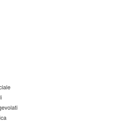
ciale
i
gevolati
ica