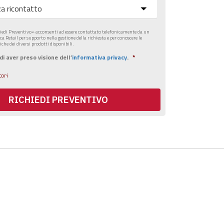
iedi Preventivo» acconsenti ad essere contattato telefonicamente da un
 Retail per supporto nella gestione della richiesta e per conoscere le
iche dei diversi prodotti disponibili.
i aver preso visione dell’
informativa privacy
.
*
ori
RICHIEDI PREVENTIVO