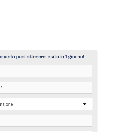
 quanto puoi ottenere:
esito
in
1
giorno
!