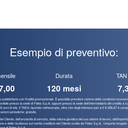
Esempio di preventivo:
ensile
Durata
TAN 
7,00
120 mesi
7,
ubblicitario con finalità promozionale. È possibile prendere visione delle condizioni economich
ile presso la sede di Fides S.p.A. oppure presso la sede dell’intermediario del credito a cui 
 anni di età. Il TAEG riportato nell’esempio, oltre che degli interessi pari a € 8.356,67 è comp
cazioni periodiche: gratuite.
l Cliente, dell’anzianità di servizio, della natura giuridica del suo datore di lavoro, dell’impor
e e delle risultanze sul merito creditizio del Cliente svolte da Fides S.p.A.. L’importo erogato al 
one di Fides S.p.A..