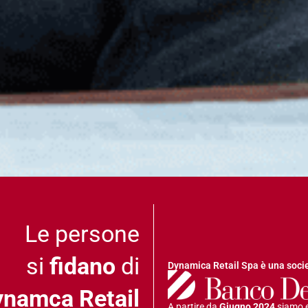
Le persone
si
fidano
di
Dynamica Retail Spa è una soci
ynamca Retail
A partire da
Giugno 2024
siamo e