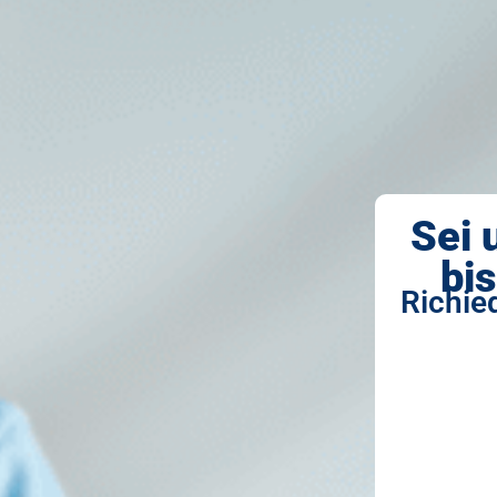
Sei 
bis
Richied