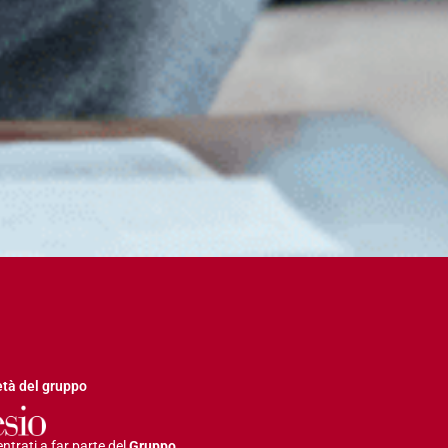
età del gruppo
ntrati a far parte del
Gruppo