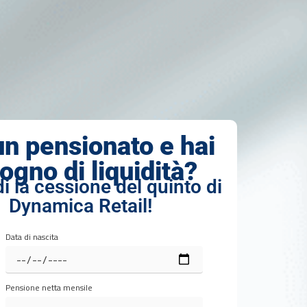
un pensionato e hai
ogno di liquidità?
i la cessione del quinto di
Dynamica Retail!
Data di nascita
Pensione netta mensile