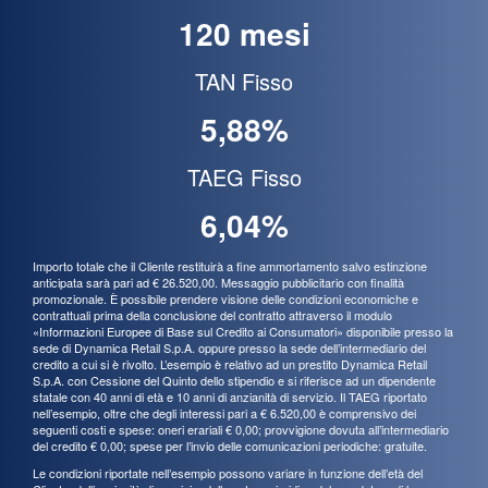
120 mesi
TAN Fisso
5,88%
TAEG Fisso
6,04%
Importo totale che il Cliente restituirà a fine ammortamento salvo estinzione
anticipata sarà pari ad € 26.520,00. Messaggio pubblicitario con finalità
promozionale. È possibile prendere visione delle condizioni economiche e
contrattuali prima della conclusione del contratto attraverso il modulo
«Informazioni Europee di Base sul Credito ai Consumatori» disponibile presso la
sede di Dynamica Retail S.p.A. oppure presso la sede dell’intermediario del
credito a cui si è rivolto. L’esempio è relativo ad un prestito Dynamica Retail
S.p.A. con Cessione del Quinto dello stipendio e si riferisce ad un dipendente
statale con 40 anni di età e 10 anni di anzianità di servizio. Il TAEG riportato
nell’esempio, oltre che degli interessi pari a € 6.520,00 è comprensivo dei
seguenti costi e spese: oneri erariali € 0,00; provvigione dovuta all’intermediario
del credito € 0,00; spese per l’invio delle comunicazioni periodiche: gratuite.
Le condizioni riportate nell’esempio possono variare in funzione dell’età del