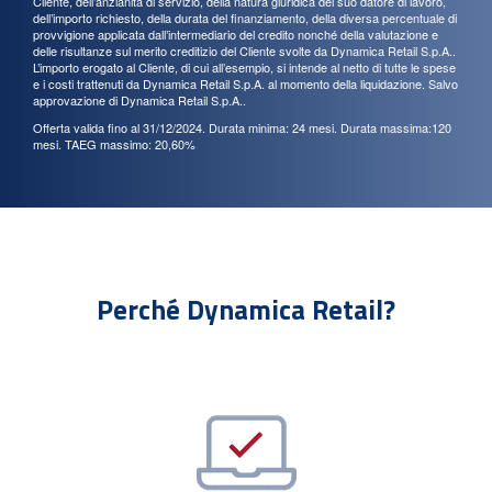
Cliente, dell’anzianità di servizio, della natura giuridica del suo datore di lavoro,
dell’importo richiesto, della durata del finanziamento, della diversa percentuale di
provvigione applicata dall’intermediario del credito nonché della valutazione e
delle risultanze sul merito creditizio del Cliente svolte da Dynamica Retail S.p.A..
L’importo erogato al Cliente, di cui all’esempio, si intende al netto di tutte le spese
e i costi trattenuti da Dynamica Retail S.p.A. al momento della liquidazione. Salvo
approvazione di Dynamica Retail S.p.A..
Offerta valida fino al 31/12/2024. Durata minima: 24 mesi. Durata massima:120
mesi. TAEG massimo: 20,60%
Perché Dynamica Retail?