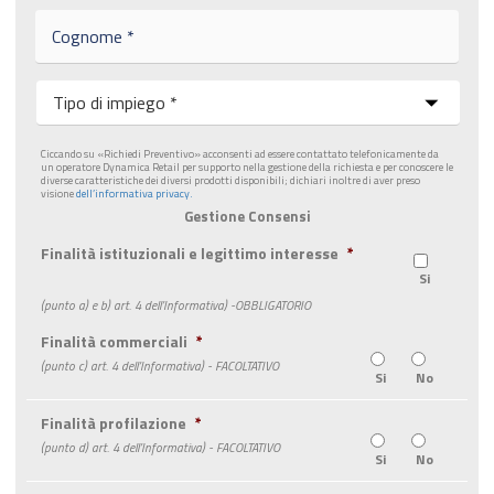
e
C
*
o
g
n
I
o
m
m
p
e
i
Ciccando su «Richiedi Preventivo» acconsenti ad essere contattato telefonicamente da
*
e
un operatore Dynamica Retail per supporto nella gestione della richiesta e per conoscere le
diverse caratteristiche dei diversi prodotti disponibili; dichiari inoltre di aver preso
g
visione
dell’informativa privacy.
o
Gestione Consensi
*
Finalità istituzionali e legittimo interesse
*
Si
(punto a) e b) art. 4 dell’Informativa) -OBBLIGATORIO
Finalità commerciali
*
(punto c) art. 4 dell’Informativa) - FACOLTATIVO
Si
No
Finalità profilazione
*
(punto d) art. 4 dell’Informativa) - FACOLTATIVO
Si
No