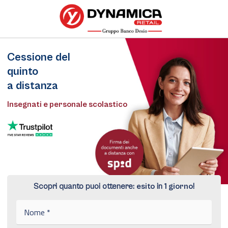
Cessione del
quinto
a distanza
Insegnati e personale scolastico
Scopri quanto puoi ottenere:
esito
in
1 giorno
!
N
o
m