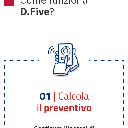
Come funziona
D.Five
?