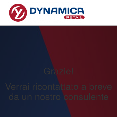
Grazie!
Verrai ricontattato a breve
da un nostro consulente